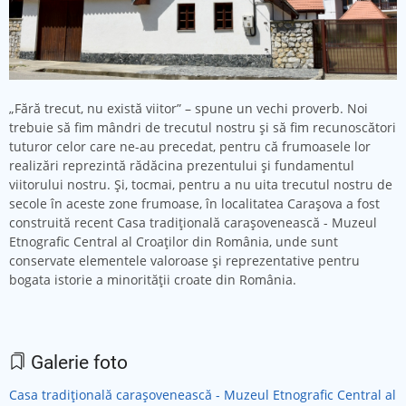
„Fără trecut, nu există viitor” – spune un vechi proverb. Noi
trebuie să fim mândri de trecutul nostru și să fim recunoscători
tuturor celor care ne-au precedat, pentru că frumoasele lor
realizări reprezintă rădăcina prezentului și fundamentul
viitorului nostru. Și, tocmai, pentru a nu uita trecutul nostru de
secole în aceste zone frumoase, în localitatea Carașova a fost
construită recent Casa tradițională carașovenească - Muzeul
Etnografic Central al Croaților din România, unde sunt
conservate elementele valoroase și reprezentative pentru
bogata istorie a minorității croate din România.
Galerie foto
Casa tradițională carașovenească - Muzeul Etnografic Central al