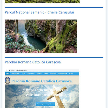
Parcul Național Semenic - Cheile Carașului
Imagine
Parohia Romano Catolică Carașova