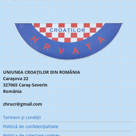
UNIUNEA CROAȚILOR DIN ROMÂNIA
Carașova 22
327065 Caraș-Severin
România
zhrucr@gmail.com
Meniu
Termeni şi condiţii
subsol
Politică de confidenţialitate
Politica de colectare cookies