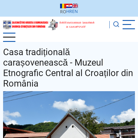
Sari
la
HR
EN
RO
conținutul
principal
Casa tradițională
carașovenească - Muzeul
Etnografic Central al Croaților din
România