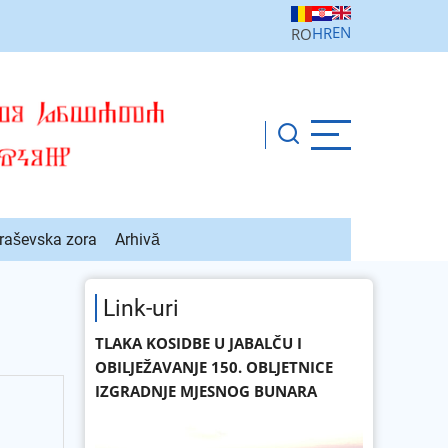
EN
HR
RO
raševska zora
Arhivă
Link-uri
TLAKA KOSIDBE U JABALČU I
OBILJEŽAVANJE 150. OBLJETNICE
IZGRADNJE MJESNOG BUNARA