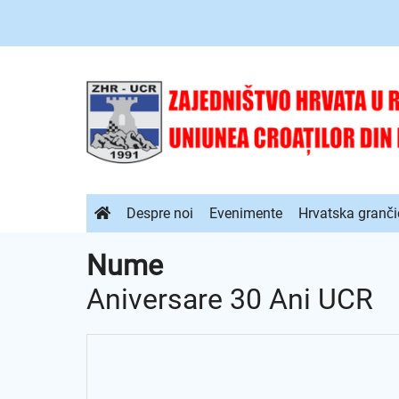
Sari
la
conținutul
principal
Navigare
Despre noi
Evenimente
Hrvatska granči
principală
Nume
Aniversare 30 Ani UCR