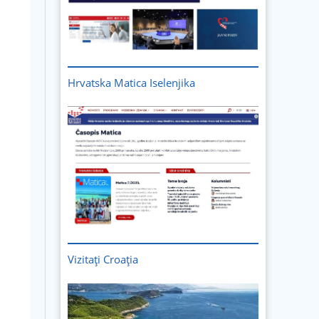
Hrvatska Matica Iselenjika
Vizitați
Croația