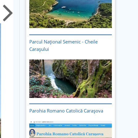
Parcul Național Semenic - Cheile
Carașului
Imagine
Parohia Romano Catolică Carașova