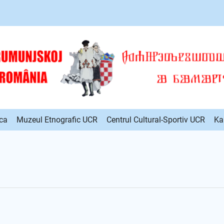
ca
Muzeul Etnografic UCR
Centrul Cultural-Sportiv UCR
Ka